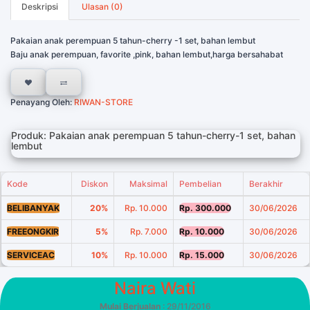
Deskripsi
Ulasan (0)
Pakaian anak perempuan 5 tahun-cherry -1 set, bahan lembut
Baju anak perempuan, favorite ,pink, bahan lembut,harga bersahabat
Penayang Oleh:
RIWAN-STORE
Produk: Pakaian anak perempuan 5 tahun-cherry-1 set, bahan
lembut
Kode
Diskon
Maksimal
Pembelian
Berakhir
BELIBANYAK
20%
Rp. 10.000
Rp. 300.000
30/06/2026
FREEONGKIR
5%
Rp. 7.000
Rp. 10.000
30/06/2026
SERVICEAC
10%
Rp. 10.000
Rp. 15.000
30/06/2026
Naira Wati
Mulai Berjualan
: 29/11/2016