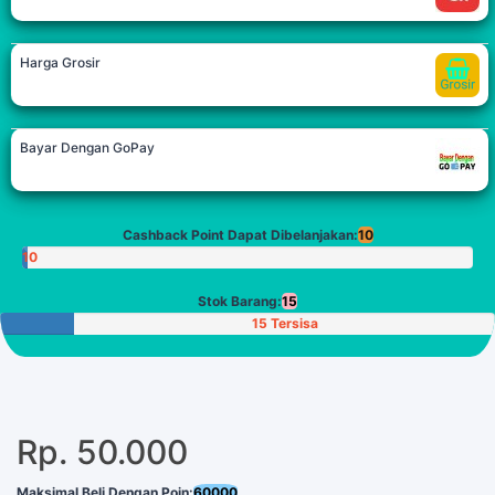
Harga Grosir
Bayar Dengan GoPay
Cashback Point Dapat Dibelanjakan:
10
10
Poin
Stok Barang:
15
15 Tersisa
Rp. 50.000
Maksimal Beli Dengan Poin:
60000