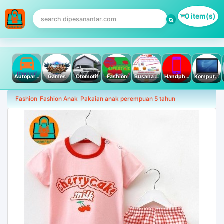
0 item(s)
Autoparts
Games
Otomotif
Fashion
Busana Muslim
Handphone & Tablet
Komputer PC & Laptop
Fashion
Fashion Anak
Pakaian anak perempuan 5 tahun