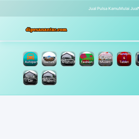
Jual Pulsa Kamu
Mulai Jual
Handphone
K
Busana
&
Autoparts
Games
Otomotif
Fashion
Muslim
Tablet
Rental
Car
Properti