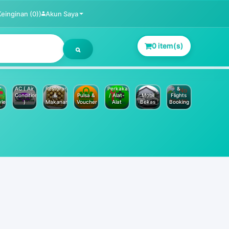
Keinginan (0))
Akun Saya
0 item(s)
Jasa
Service
Hotels
AC ( Air
Restoran
Perkakas
&
Conditioner
&
Pulsa &
/ Alat-
Mobil
Flights
yle
)
Makanan
Voucher
Alat
Bekas
Booking