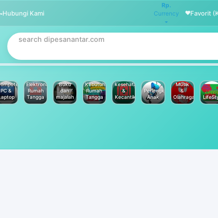
Rp.
Hubungi Kami
Favorit (
Currency
omputer
Elektronik
Buku
Kebutuhan
kesehatan
Musik
PC &
Rumah
dan
Rumah
&
Perlengkapan
&
Laptop
Tangga
majalah
Tangga
Kecantikan
Anak
Olahraga
LifeSt