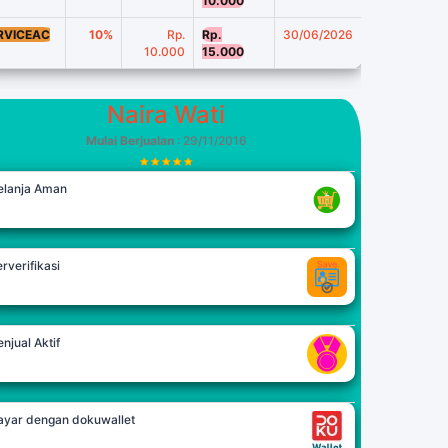
10.000
RVICEAC
10%
Rp.
Rp.
30/06/2026
10.000
15.000
Naira Wati
Mulai Berjualan
: 29/11/2016
elanja Aman
rverifikasi
njual Aktif
ayar dengan dokuwallet