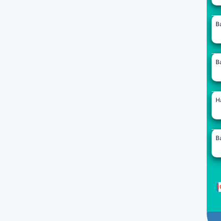
B
B
H
B
1
P