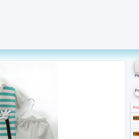
Pe
P
Ko
BE
FR