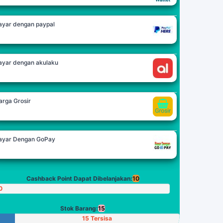
ayar dengan paypal
ayar dengan akulaku
arga Grosir
ayar Dengan GoPay
Cashback Point Dapat Dibelanjakan:
10
0
oin
Stok Barang:
15
15 Tersisa