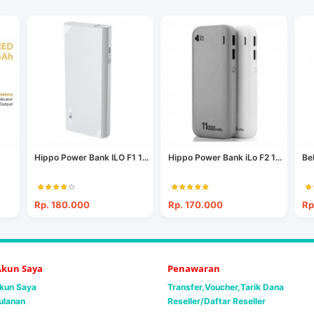
Hippo Power Bank ILO F1 1...
Hippo Power Bank iLo F2 1...
Be
Rp. 180.000
Rp. 170.000
Rp
 Akun Saya
Penawaran
Akun Saya
Transfer,Voucher,Tarik Dana
ulanan
Reseller/Daftar Reseller