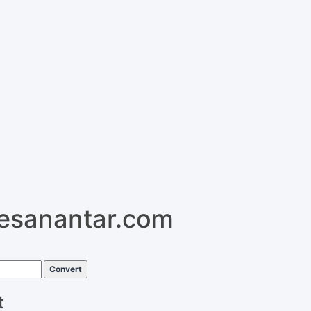
pesanantar.com
Convert
t