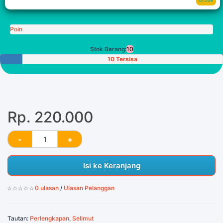
Poin
Stok Barang:
10
10 Tersisa
Rp. 220.000
Isi ke Keranjang
0 ulasan
/
Ulasan Pelanggan
Tautan:
Perlengkapan
,
Selimut