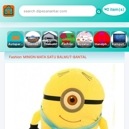
0 item(s)
Autoparts
Games
Otomotif
Fashion
Busana Muslim
Handphone & Tablet
Komputer PC & Laptop
Fashion
MINION MATA SATU BALMUT-BANTAL