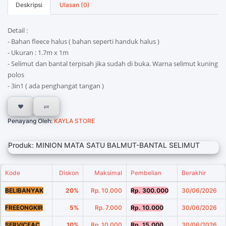
Deskripsi
Ulasan (0)
Detail :
- Bahan fleece halus ( bahan seperti handuk halus )
- Ukuran : 1.7m x 1m
- Selimut dan bantal terpisah jika sudah di buka. Warna selimut kuning
polos
- 3in1 ( ada penghangat tangan )
Penayang Oleh:
KAYLA STORE
Produk: MINION MATA SATU BALMUT-BANTAL SELIMUT
Kode
Diskon
Maksimal
Pembelian
Berakhir
BELIBANYAK
20%
Rp. 10.000
Rp. 300.000
30/06/2026
FREEONGKIR
5%
Rp. 7.000
Rp. 10.000
30/06/2026
SERVICEAC
10%
Rp. 10.000
Rp. 15.000
30/06/2026