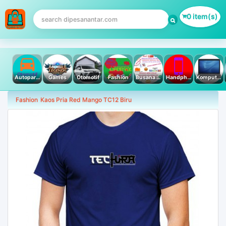
0 item(s)
Autoparts
Games
Otomotif
Fashion
Busana Muslim
Handphone & Tablet
Komputer PC & Laptop
Fashion
Kaos Pria Red Mango TC12 Biru