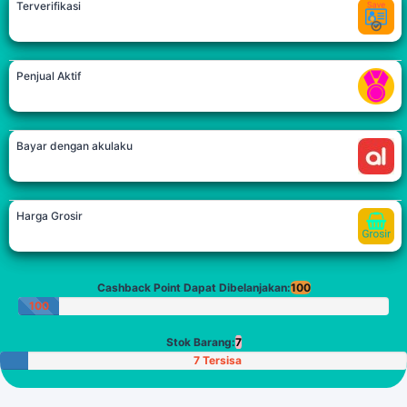
Terverifikasi
Penjual Aktif
Bayar dengan akulaku
Harga Grosir
Cashback Point Dapat Dibelanjakan:
100
100
Poin
Stok Barang:
7
7 Tersisa