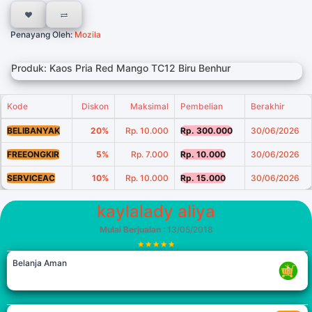
Penayang Oleh:
Mozila
Produk: Kaos Pria Red Mango TC12 Biru Benhur
Kode
Diskon
Maksimal
Pembelian
Berakhir
BELIBANYAK
20%
Rp. 10.000
Rp. 300.000
30/06/2026
FREEONGKIR
5%
Rp. 7.000
Rp. 10.000
30/06/2026
SERVICEAC
10%
Rp. 10.000
Rp. 15.000
30/06/2026
kaylalady aliya
Mulai Berjualan
: 13/05/2018
Belanja Aman