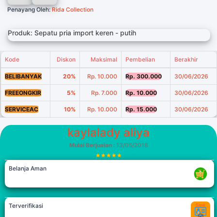
Penayang Oleh:
Rida Collection
Produk: Sepatu pria import keren - putih
Kode
Diskon
Maksimal
Pembelian
Berakhir
BELIBANYAK
20%
Rp. 10.000
Rp. 300.000
30/06/2026
FREEONGKIR
5%
Rp. 7.000
Rp. 10.000
30/06/2026
SERVICEAC
10%
Rp. 10.000
Rp. 15.000
30/06/2026
kaylalady aliya
Mulai Berjualan
: 13/05/2018
Belanja Aman
Terverifikasi