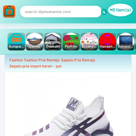
0 item(s)
Autoparts
Games
Otomotif
Fashion
Busana Muslim
Handphone & Tablet
Komputer PC & Laptop
Fashion
Fashion Pria Remaja
Sepatu Pria Remaja
Sepatu pria import keren - put