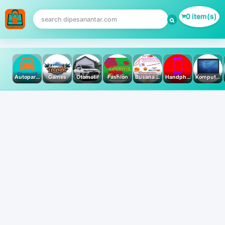
0 item(s)
Autoparts
Games
Otomotif
Fashion
Busana Muslim
Handphone & Tablet
Komputer PC & Laptop