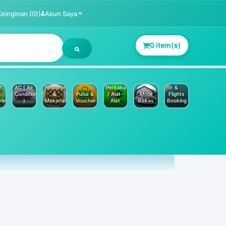
Keinginan (0))
Akun Saya
0 item(s)
Jasa
Service
Hotels
AC ( Air
Restoran
Perkakas
&
Conditioner
&
Pulsa &
/ Alat-
Mobil
Flights
yle
)
Makanan
Voucher
Alat
Bekas
Booking