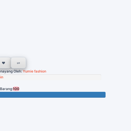
nayang Oleh:
Yumie fashion
in
 Barang:
100
Tersisa