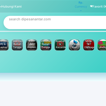
Rp.
Hubungi Kami
Favorit (
Currency
omputer
Elektronik
Buku
Kebutuhan
kesehatan
Musik
PC &
Rumah
dan
Rumah
&
Perlengkapan
&
Laptop
Tangga
majalah
Tangga
Kecantikan
Anak
Olahraga
LifeSt