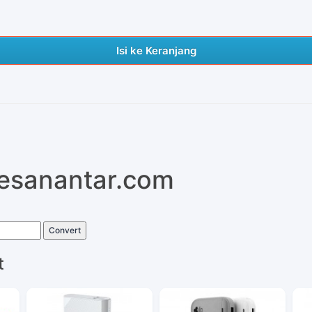
Isi ke Keranjang
pesanantar.com
Convert
t