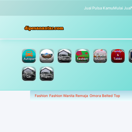
Jual Pulsa Kamu
Mulai Jual
Handphone
K
Busana
&
Autoparts
Games
Otomotif
Fashion
Muslim
Tablet
Rental
Car
Properti
Fashion
Fashion Wanita Remaja
Omora Belted Top