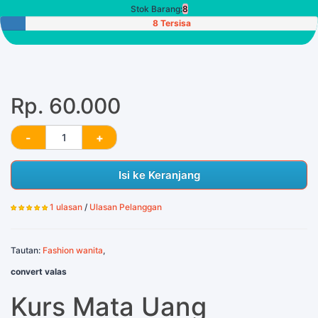
Stok Barang:
8
8 Tersisa
Rp. 60.000
Isi ke Keranjang
1 ulasan
/
Ulasan Pelanggan
Tautan:
Fashion wanita
,
convert valas
Kurs Mata Uang