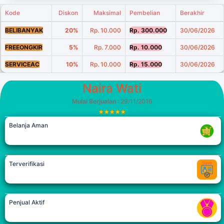
Kode
Diskon
Maksimal
Pembelian
Berakhir
BELIBANYAK
20%
Rp. 10.000
Rp. 300.000
30/06/2026
FREEONGKIR
5%
Rp. 7.000
Rp. 10.000
30/06/2026
SERVICEAC
10%
Rp. 10.000
Rp. 15.000
30/06/2026
Naira Wati
Mulai Berjualan
: 29/11/2016
Belanja Aman
Terverifikasi
Penjual Aktif