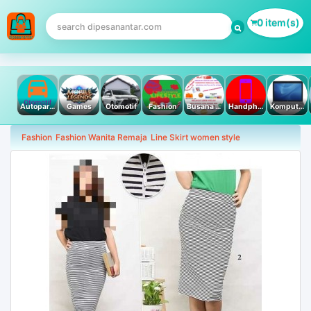
0 item(s)
Autoparts
Games
Otomotif
Fashion
Busana Muslim
Handphone & Tablet
Komputer PC & Laptop
Fashion
Fashion Wanita Remaja
Line Skirt women style