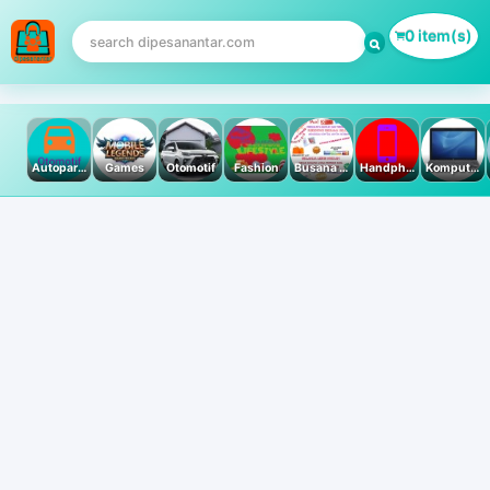
0 item(s)
Autoparts
Games
Otomotif
Fashion
Busana Muslim
Handphone & Tablet
Komputer PC & Laptop