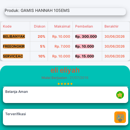
Produk: GAMIS HANNAH 105EMS
Kode
Diskon
Maksimal
Pembelian
Berakhir
BELIBANYAK
20%
Rp. 10.000
Rp. 300.000
30/06/2026
FREEONGKIR
5%
Rp. 7.000
Rp. 10.000
30/06/2026
SERVICEAC
10%
Rp. 10.000
Rp. 15.000
30/06/2026
eli eliyah
Mulai Berjualan
: 21/07/2016
Belanja Aman
Terverifikasi