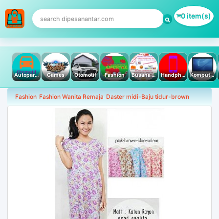
0 item(s)
Autoparts
Games
Otomotif
Fashion
Busana Muslim
Handphone & Tablet
Komputer PC & Laptop
Fashion
Fashion Wanita Remaja
Daster midi-Baju tidur-brown