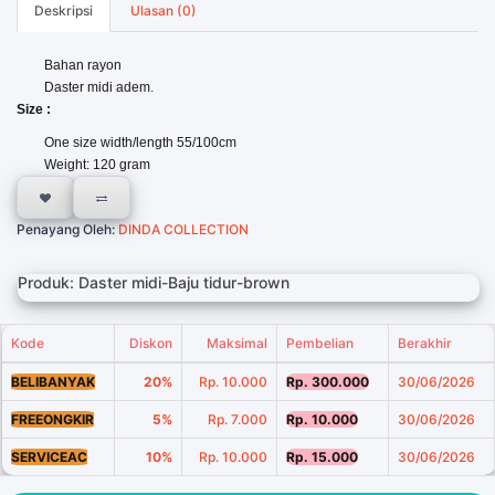
Deskripsi
Ulasan (0)
Bahan rayon
Daster midi adem.
Size :
One size width/length 55/100cm
Weight: 120 gram
Penayang Oleh:
DINDA COLLECTION
Produk: Daster midi-Baju tidur-brown
Kode
Diskon
Maksimal
Pembelian
Berakhir
BELIBANYAK
20%
Rp. 10.000
Rp. 300.000
30/06/2026
FREEONGKIR
5%
Rp. 7.000
Rp. 10.000
30/06/2026
SERVICEAC
10%
Rp. 10.000
Rp. 15.000
30/06/2026