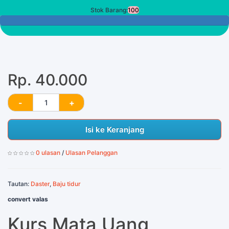
Stok Barang:
100
100 Tersisa
Rp. 40.000
Isi ke Keranjang
0 ulasan
/
Ulasan Pelanggan
Tautan:
Daster
,
Baju tidur
convert valas
Kurs Mata Uang