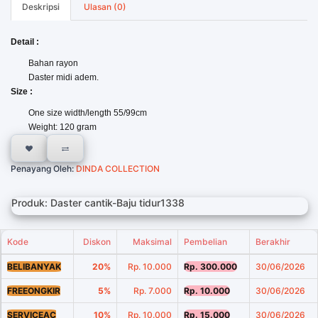
Deskripsi
Ulasan (0)
Detail :
Bahan rayon
Daster midi adem.
Size :
One size width/length 55/99cm
Weight: 120 gram
Penayang Oleh:
DINDA COLLECTION
Produk: Daster cantik-Baju tidur1338
Kode
Diskon
Maksimal
Pembelian
Berakhir
BELIBANYAK
20%
Rp. 10.000
Rp. 300.000
30/06/2026
FREEONGKIR
5%
Rp. 7.000
Rp. 10.000
30/06/2026
SERVICEAC
10%
Rp. 10.000
Rp. 15.000
30/06/2026