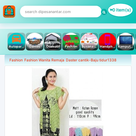
0 item(s)
Autoparts
Games
Otomotif
Fashion
Busana Muslim
Handphone & Tablet
Komputer PC & Laptop
Fashion
Fashion Wanita Remaja
Daster cantik-Baju tidur1338