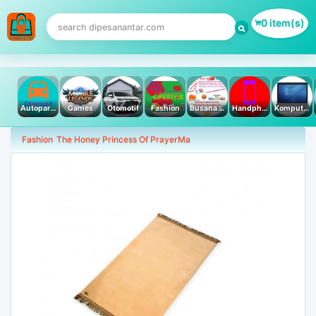
0 item(s)
Autoparts
Games
Otomotif
Fashion
Busana Muslim
Handphone & Tablet
Komputer PC & Laptop
Fashion
The Honey Princess Of PrayerMa