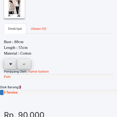
Deskripsi
Ulasan (0)
Bust : 88cm
Length : 55cm
Material : Cotton
Penayang Oleh:
Yumie fashion
Poin
Stok Barang:
3
3 Tersisa
Rp. 90.000