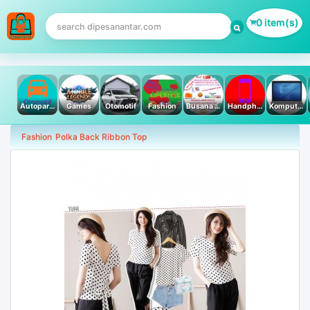
0 item(s)
Autoparts
Games
Otomotif
Fashion
Busana Muslim
Handphone & Tablet
Komputer PC & Laptop
Fashion
Polka Back Ribbon Top