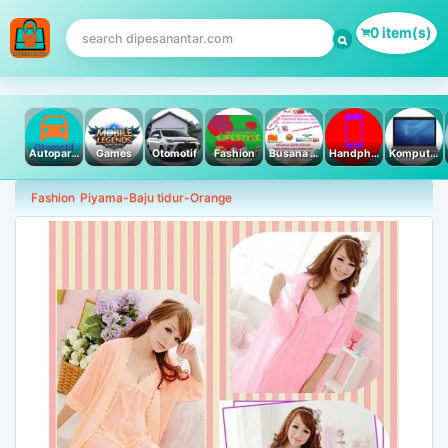
0 item(s)
Autoparts
Games
Otomotif
Fashion
Busana Muslim
Handphone & Tablet
Komputer PC & Laptop
Fashion
Piyama-Baju tidur-Orange