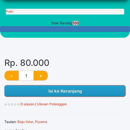
Poin
Stok Barang:
100
100 Tersisa
Rp. 80.000
Isi ke Keranjang
0 ulasan
/
Ulasan Pelanggan
Tautan:
Baju tidur
,
Piyama