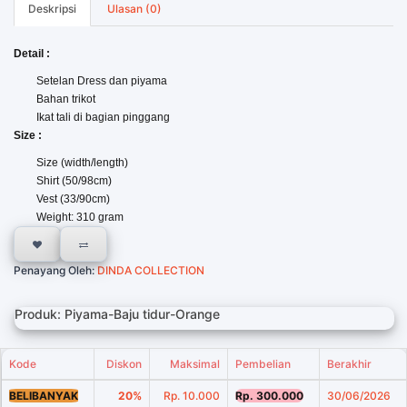
Deskripsi
Ulasan (0)
Detail :
Setelan Dress dan piyama
Bahan trikot
Ikat tali di bagian pinggang
Size :
Size (width/length)
Shirt (50/98cm)
Vest (33/90cm)
Weight: 310 gram
Penayang Oleh:
DINDA COLLECTION
Produk: Piyama-Baju tidur-Orange
Kode
Diskon
Maksimal
Pembelian
Berakhir
BELIBANYAK
20%
Rp. 10.000
Rp. 300.000
30/06/2026