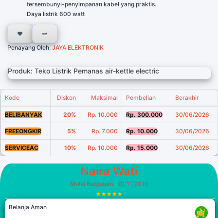
tersembunyi-penyimpanan kabel yang praktis.
Daya listrik 600 watt
Penayang Oleh:
JAYA ELEKTRONIK
Produk: Teko Listrik Pemanas air-kettle electric
Kode
Diskon
Maksimal
Pembelian
Berakhir
BELIBANYAK
20%
Rp. 10.000
Rp. 300.000
30/06/2026
FREEONGKIR
5%
Rp. 7.000
Rp. 10.000
30/06/2026
SERVICEAC
10%
Rp. 10.000
Rp. 15.000
30/06/2026
Naira Wati
Mulai Berjualan
: 29/11/2016
Belanja Aman