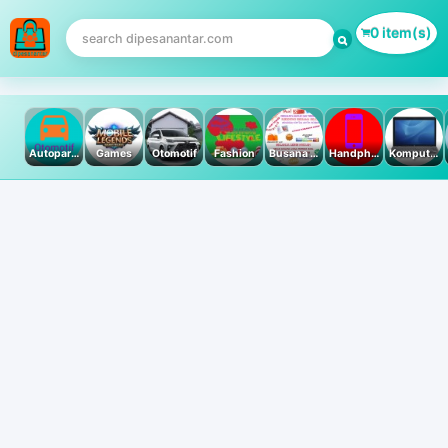
0 item(s)
Autoparts
Games
Otomotif
Fashion
Busana Muslim
Handphone & Tablet
Komputer PC & Laptop