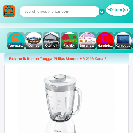
0 item(s)
Autoparts
Games
Otomotif
Fashion
Busana Muslim
Handphone & Tablet
Komputer PC & Laptop
Elektronik Rumah Tangga
Philips Blender HR 2116 Kaca 2