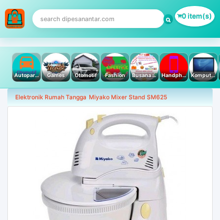
0 item(s)
Autoparts
Games
Otomotif
Fashion
Busana Muslim
Handphone & Tablet
Komputer PC & Laptop
Elektronik Rumah Tangga
Miyako Mixer Stand SM625