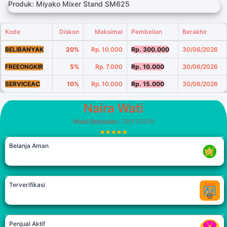
Produk: Miyako Mixer Stand SM625
Kode
Diskon
Maksimal
Pembelian
Berakhir
BELIBANYAK
20%
Rp. 10.000
Rp. 300.000
30/06/2026
FREEONGKIR
5%
Rp. 7.000
Rp. 10.000
30/06/2026
SERVICEAC
10%
Rp. 10.000
Rp. 15.000
30/06/2026
Naira Wati
Mulai Berjualan
: 29/11/2016
Belanja Aman
Terverifikasi
Penjual Aktif