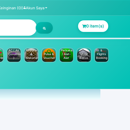
Keinginan (0))
Akun Saya
0 item(s)
Jasa
Service
Hotels
AC ( Air
Restoran
Perkakas
&
Conditioner
&
Pulsa &
/ Alat-
Mobil
Flights
yle
)
Makanan
Voucher
Alat
Bekas
Booking