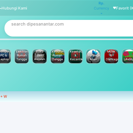
Rp.
Hubungi Kami
Favorit (
Currency
omputer
Elektronik
Buku
Kebutuhan
kesehatan
Musik
PC &
Rumah
dan
Rumah
&
Perlengkapan
&
Laptop
Tangga
majalah
Tangga
Kecantikan
Anak
Olahraga
LifeSt
 + W