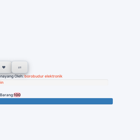
nayang Oleh:
borobudur elektronik
in
 Barang:
100
Tersisa