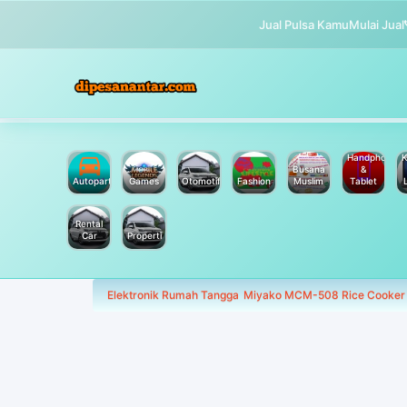
Jual Pulsa Kamu
Mulai Jual
Handphone
K
Busana
&
Autoparts
Games
Otomotif
Fashion
Muslim
Tablet
Rental
Car
Properti
Elektronik Rumah Tangga
Miyako MCM-508 Rice Cooker