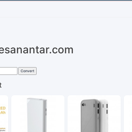
pesanantar.com
Convert
t