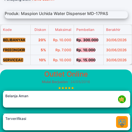
Produk: Maspion Uchida Water Dispenser MD-17PAS
Kode
Diskon
Maksimal
Pembelian
Berakhir
BELIBANYAK
20%
Rp. 10.000
Rp. 300.000
30/06/2026
FREEONGKIR
5%
Rp. 7.000
Rp. 10.000
30/06/2026
SERVICEAC
10%
Rp. 10.000
Rp. 15.000
30/06/2026
Outlet Online
Mulai Berjualan
: 24/05/2016
Belanja Aman
Terverifikasi