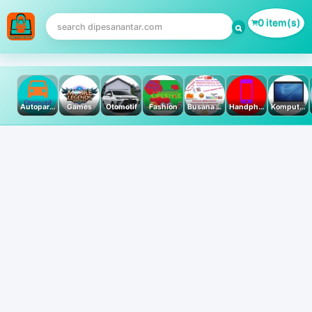
0 item(s)
Autoparts
Games
Otomotif
Fashion
Busana Muslim
Handphone & Tablet
Komputer PC & Laptop