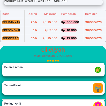
Produk: KDK WN30B Wall Fan - Abu-abu
Kode
Diskon
Maksimal
Pembelian
Berakhir
BELIBANYAK
20%
Rp. 10.000
Rp. 300.000
30/06/2026
FREEONGKIR
5%
Rp. 7.000
Rp. 10.000
30/06/2026
SERVICEAC
10%
Rp. 10.000
Rp. 15.000
30/06/2026
eli eliyah
Mulai Berjualan
: 21/07/2016
Belanja Aman
Terverifikasi
Penjual Aktif