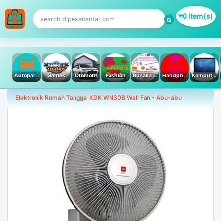
0 item(s)
Autoparts
Games
Otomotif
Fashion
Busana Muslim
Handphone & Tablet
Komputer PC & Laptop
Elektronik Rumah Tangga
KDK WN30B Wall Fan - Abu-abu