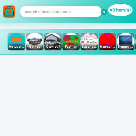
0 item(s)
Autoparts
Games
Otomotif
Fashion
Busana Muslim
Handphone & Tablet
Komputer PC & Laptop