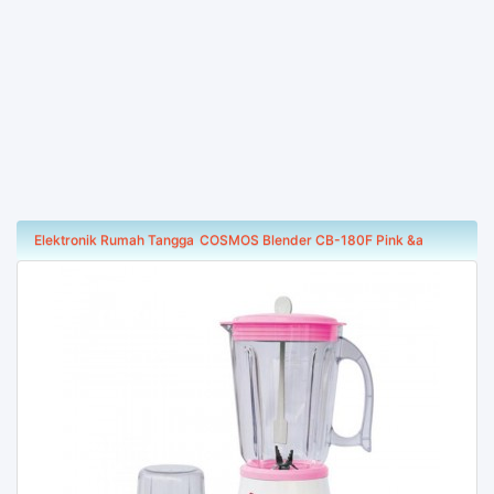
Elektronik Rumah Tangga
COSMOS Blender CB-180F Pink &a