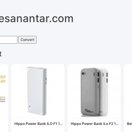
pesanantar.com
Convert
t
Hippo Power Bank ILO F1 1...
Hippo Power Bank iLo F2 1...
Be