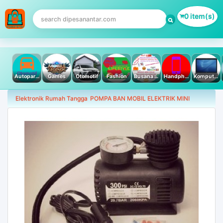
0 item(s)
Autoparts
Games
Otomotif
Fashion
Busana Muslim
Handphone & Tablet
Komputer PC & Laptop
Elektronik Rumah Tangga
POMPA BAN MOBIL ELEKTRIK MINI