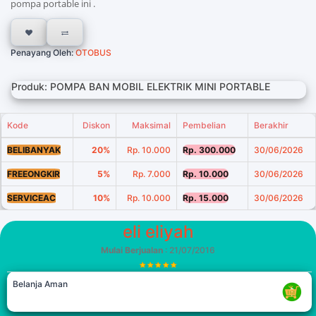
pompa portable ini .
Penayang Oleh:
OTOBUS
Produk: POMPA BAN MOBIL ELEKTRIK MINI PORTABLE
Kode
Diskon
Maksimal
Pembelian
Berakhir
BELIBANYAK
20%
Rp. 10.000
Rp. 300.000
30/06/2026
FREEONGKIR
5%
Rp. 7.000
Rp. 10.000
30/06/2026
SERVICEAC
10%
Rp. 10.000
Rp. 15.000
30/06/2026
eli eliyah
Mulai Berjualan
: 21/07/2016
Belanja Aman