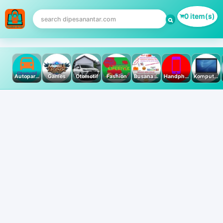
0 item(s)
Autoparts
Games
Otomotif
Fashion
Busana Muslim
Handphone & Tablet
Komputer PC & Laptop