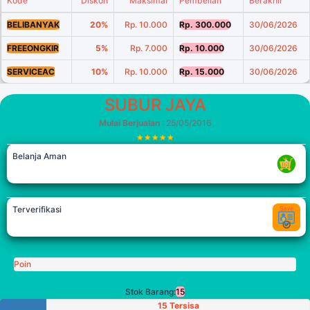
Kode
Diskon
Maksimal
Pembelian
Berakhir
BELIBANYAK
20%
Rp. 10.000
Rp. 300.000
30/06/2026
FREEONGKIR
5%
Rp. 7.000
Rp. 10.000
30/06/2026
SERVICEAC
10%
Rp. 10.000
Rp. 15.000
30/06/2026
SUBUR JAYA
Mulai Berjualan
: 25/05/2016
Belanja Aman
Terverifikasi
Poin
Stok Barang:
15
15 Tersisa