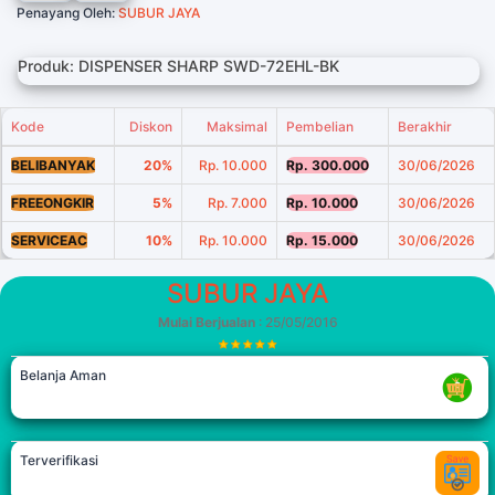
Penayang Oleh:
SUBUR JAYA
Produk: DISPENSER SHARP SWD-72EHL-BK
Kode
Diskon
Maksimal
Pembelian
Berakhir
BELIBANYAK
20%
Rp. 10.000
Rp. 300.000
30/06/2026
FREEONGKIR
5%
Rp. 7.000
Rp. 10.000
30/06/2026
SERVICEAC
10%
Rp. 10.000
Rp. 15.000
30/06/2026
SUBUR JAYA
Mulai Berjualan
: 25/05/2016
Belanja Aman
Terverifikasi