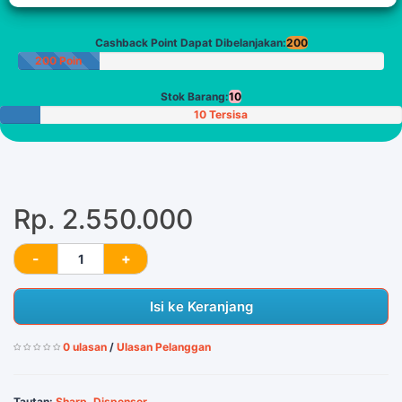
Cashback Point Dapat Dibelanjakan:
200
200 Poin
Stok Barang:
10
10 Tersisa
Rp. 2.550.000
Isi ke Keranjang
0 ulasan
/
Ulasan Pelanggan
Tautan:
Sharp
,
Dispenser