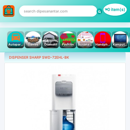
0 item(s)
Autoparts
Games
Otomotif
Fashion
Busana Muslim
Handphone & Tablet
Komputer PC & Laptop
DISPENSER SHARP SWD-72EHL-BK