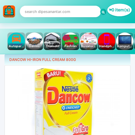
0 item(s)
Autoparts
Games
Otomotif
Fashion
Busana Muslim
Handphone & Tablet
Komputer PC & Laptop
DANCOW HI-IRON FULL CREAM 800G