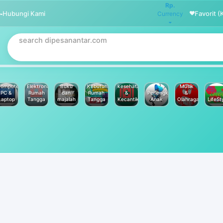
Rp.
Hubungi Kami
Favorit (
Currency
omputer
Elektronik
Buku
Kebutuhan
kesehatan
Musik
PC &
Rumah
dan
Rumah
&
Perlengkapan
&
Laptop
Tangga
majalah
Tangga
Kecantikan
Anak
Olahraga
LifeSt