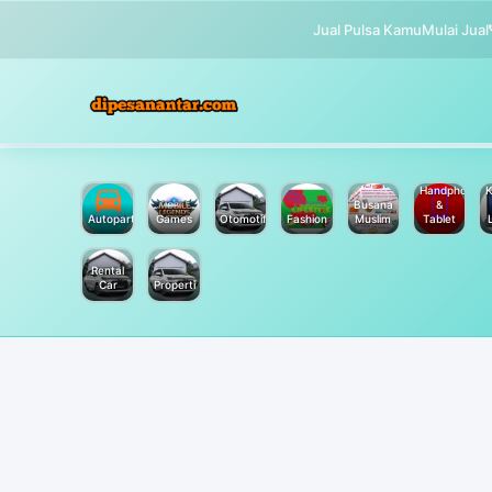
Jual Pulsa Kamu
Mulai Jual
Handphone
K
Busana
&
Autoparts
Games
Otomotif
Fashion
Muslim
Tablet
Rental
Car
Properti