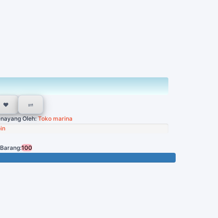
nayang Oleh:
Toko marina
in
 Barang:
100
Tersisa