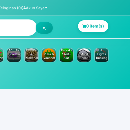
Keinginan (0))
Akun Saya
0 item(s)
Jasa
Service
Hotels
AC ( Air
Restoran
Perkakas
&
Conditioner
&
Pulsa &
/ Alat-
Mobil
Flights
yle
)
Makanan
Voucher
Alat
Bekas
Booking