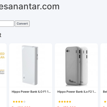
pesanantar.com
Convert
t
Hippo Power Bank ILO F1 1...
Hippo Power Bank iLo F2 1...
Be