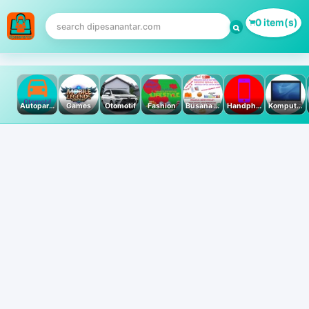
0 item(s)
Autoparts
Games
Otomotif
Fashion
Busana Muslim
Handphone & Tablet
Komputer PC & Laptop