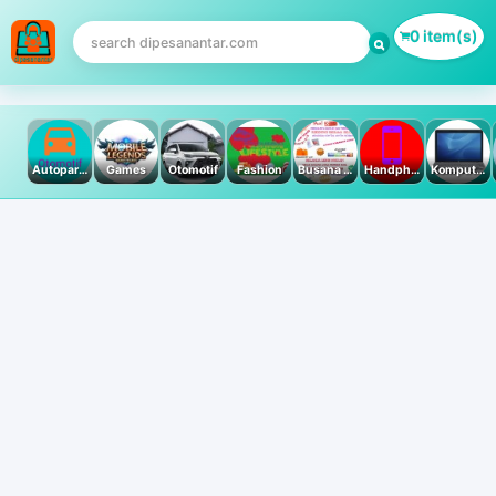
0 item(s)
Autoparts
Games
Otomotif
Fashion
Busana Muslim
Handphone & Tablet
Komputer PC & Laptop