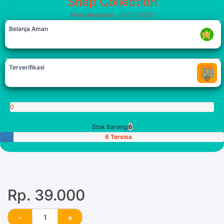
Snap Collection
Mulai Berjualan
: 05/08/2020
Belanja Aman
Terverifikasi
0
Poin
Stok Barang:
6
6 Tersisa
Rp. 39.000