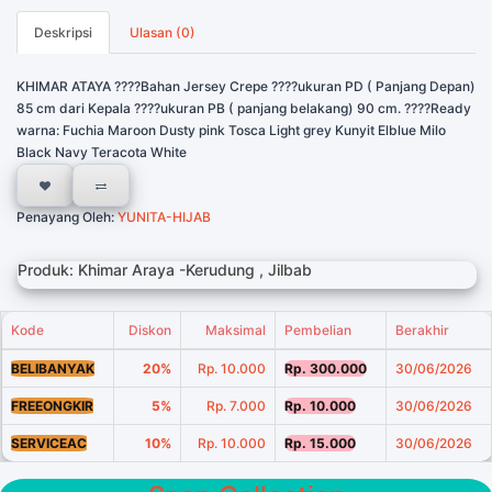
Deskripsi
Ulasan (0)
KHIMAR ATAYA ????Bahan Jersey Crepe ????ukuran PD ( Panjang Depan)
85 cm dari Kepala ????ukuran PB ( panjang belakang) 90 cm. ????Ready
warna: Fuchia Maroon Dusty pink Tosca Light grey Kunyit Elblue Milo
Black Navy Teracota White
Penayang Oleh:
YUNITA-HIJAB
Produk: Khimar Araya -Kerudung , Jilbab
Kode
Diskon
Maksimal
Pembelian
Berakhir
BELIBANYAK
20%
Rp. 10.000
Rp. 300.000
30/06/2026
FREEONGKIR
5%
Rp. 7.000
Rp. 10.000
30/06/2026
SERVICEAC
10%
Rp. 10.000
Rp. 15.000
30/06/2026