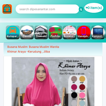
0 item(s)
Autoparts
Games
Otomotif
Fashion
Busana Muslim
Handphone & Tablet
Komputer PC & Laptop
Busana Muslim
Busana Muslim Wanita
Khimar Araya -Kerudung , Jilba