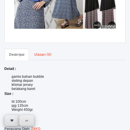
Deskripsi
Ulasan (0)
Detail :
gamis bahan bubble
sleting depan
khimar jersey
belakang karet
Size :
ld 100cm
pjg 135cm
Weight 450gr.
Penayang Oleh:
ZAYO