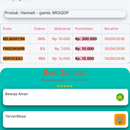
Produk: Hannah - gamis 9RGQDP
Kode
Diskon
Maksimal
Pembelian
Berakhir
BELIBANYAK
20%
Rp. 10.000
Rp. 300.000
30/06/2026
FREEONGKIR
5%
Rp. 7.000
Rp. 10.000
30/06/2026
SERVICEAC
10%
Rp. 10.000
Rp. 15.000
30/06/2026
Budi Santoso
Mulai Berjualan
: 31/01/2016
Belanja Aman
Terverifikasi