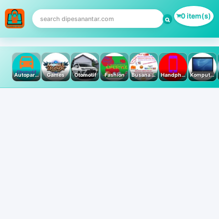
0 item(s)
Autoparts
Games
Otomotif
Fashion
Busana Muslim
Handphone & Tablet
Komputer PC & Laptop