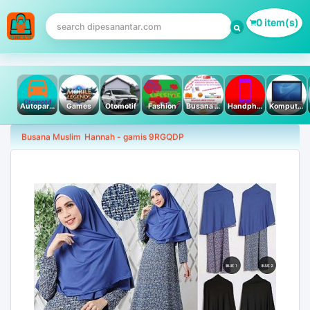
0 item(s)
Autoparts
Games
Otomotif
Fashion
Busana Muslim
Handphone & Tablet
Komputer PC & Laptop
Busana Muslim
Hannah - gamis 9RGQDP