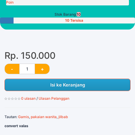
Poin
Stok Barang:
10
10 Tersisa
Rp. 150.000
Isi ke Keranjang
0 ulasan
/
Ulasan Pelanggan
Tautan:
Gamis
,
pakaian wanita
,
jilbab
convert valas