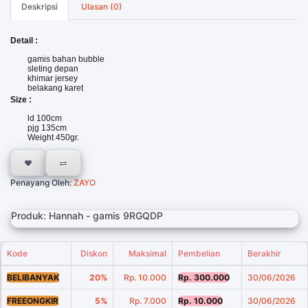
Deskripsi
Ulasan (0)
Detail :
gamis bahan bubble
sleting depan
khimar jersey
belakang karet
Size :
ld 100cm
pjg 135cm
Weight 450gr.
Penayang Oleh:
ZAYO
Produk: Hannah - gamis 9RGQDP
Kode
Diskon
Maksimal
Pembelian
Berakhir
BELIBANYAK
20%
Rp. 10.000
Rp. 300.000
30/06/2026
FREEONGKIR
5%
Rp. 7.000
Rp. 10.000
30/06/2026