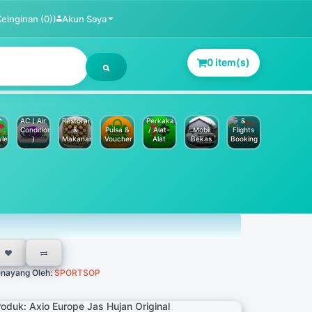
Keinginan (0))
Akun Saya
0 item(s)
Jasa
Service
Hotels
AC ( Air
Restoran
Perkakas
&
Conditioner
&
Pulsa &
/ Alat-
Mobil
Flights
yle
)
Makanan
Voucher
Alat
Bekas
Booking
nayang Oleh:
SPORTSOP
roduk: Axio Europe Jas Hujan Original