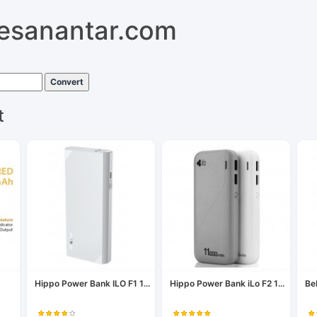
pesanantar.com
Convert
t
Hippo Power Bank ILO F1 1...
Hippo Power Bank iLo F2 1...
Be