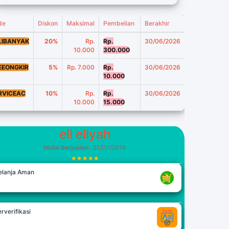
de
Diskon
Maksimal
Pembelian
Berakhir
LIBANYAK
20%
Rp.
Rp.
30/06/2026
10.000
300.000
EEONGKIR
5%
Rp. 7.000
Rp.
30/06/2026
10.000
RVICEAC
10%
Rp.
Rp.
30/06/2026
10.000
15.000
eli eliyah
Mulai Berjualan
: 21/07/2016
elanja Aman
rverifikasi