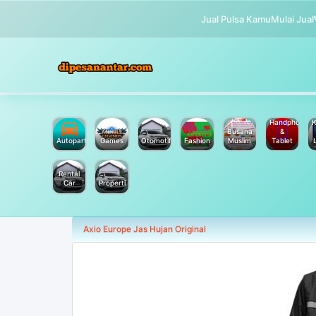
Jual Pulsa Kamu
Mulai Jual
Handphone
K
Busana
&
Autoparts
Games
Otomotif
Fashion
Muslim
Tablet
Rental
Car
Properti
Axio Europe Jas Hujan Original