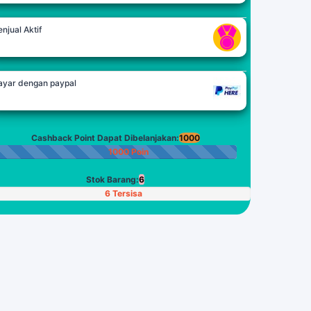
njual Aktif
ayar dengan paypal
Cashback Point Dapat Dibelanjakan:
1000
1000 Poin
Stok Barang:
6
6 Tersisa