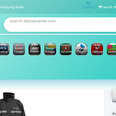
Rp.
Hubungi Kami
Favorit (
Currency
omputer
Elektronik
Buku
Kebutuhan
kesehatan
Musik
PC &
Rumah
dan
Rumah
&
Perlengkapan
&
Laptop
Tangga
majalah
Tangga
Kecantikan
Anak
Olahraga
LifeSt
Pe
P