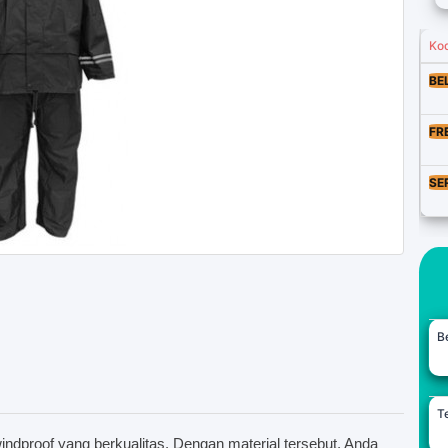
Ko
BE
FR
SE
B
Te
windproof yang berkualitas. Dengan material tersebut, Anda