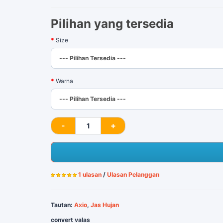
Pilihan yang tersedia
Size
Warna
1 ulasan
/
Ulasan Pelanggan
Tautan:
Axio
,
Jas Hujan
convert valas