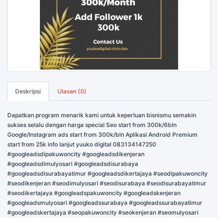
Deskripsi
Ulasan (0)
Dapatkan program menarik kami untuk keperluan bisnismu semakin
sukses selalu dengan harga special Seo start from 300k/6bln
Google/Instagram ads start from 300k/bln Aplikasi Android Premium
start from 25k info lanjut yuuko digital 083134147250
#googleadsdipakuwoncity #googleadsdikenjeran
#googleadsdimulyosari #googleadsdisurabaya
#googleadsdisurabayatimur #googleadsdikertajaya #seodipakuwoncity
#seodikenjeran #seodimulyosari #seodisurabaya #seodisurabayatimur
#seodikertajaya #googleadspakuwoncity #googleadskenjeran
#googleadsmulyosari #googleadssurabaya #googleadssurabayatimur
#googleadskertajaya #seopakuwoncity #seokenjeran #seomulyosari