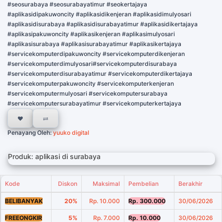
#seosurabaya #seosurabayatimur #seokertajaya
#aplikasidipakuwoncity #aplikasidikenjeran #aplikasidimulyosari
#aplikasidisurabaya #aplikasidisurabayatimur #aplikasidikertajaya
#aplikasipakuwoncity #aplikasikenjeran #aplikasimulyosari
#aplikasisurabaya #aplikasisurabayatimur #aplikasikertajaya
#servicekomputerdipakuwoncity #servicekomputerdikenjeran
#servicekomputerdimulyosari#servicekomputerdisurabaya
#servicekomputerdisurabayatimur #servicekomputerdikertajaya
#servicekomputerpakuwoncity #servicekomputerkenjeran
#servicekomputermulyosari #servicekomputersurabaya
#servicekomputersurabayatimur #servicekomputerkertajaya
Penayang Oleh:
yuuko digital
Produk: aplikasi di surabaya
Kode
Diskon
Maksimal
Pembelian
Berakhir
BELIBANYAK
20%
Rp. 10.000
Rp. 300.000
30/06/2026
FREEONGKIR
5%
Rp. 7.000
Rp. 10.000
30/06/2026