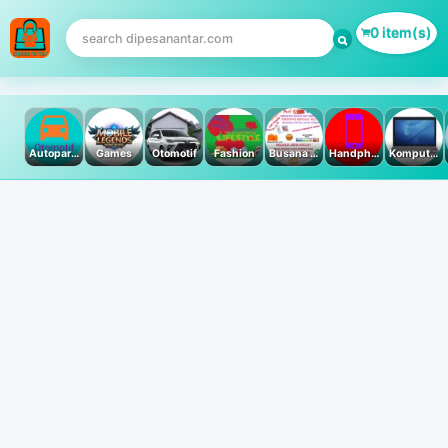
0 item(s)
Autoparts
Games
Otomotif
Fashion
Busana Muslim
Handphone & Tablet
Komputer PC & Laptop