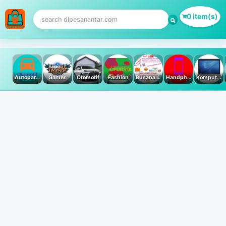
0 item(s)
Autoparts
Games
Otomotif
Fashion
Busana Muslim
Handphone & Tablet
Komputer PC & Laptop