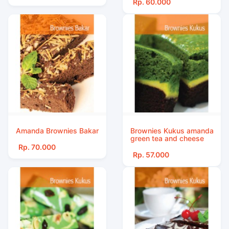
Rp. 60.000
Amanda Brownies Bakar
Brownies Kukus amanda
green tea and cheese
Rp. 70.000
Rp. 57.000