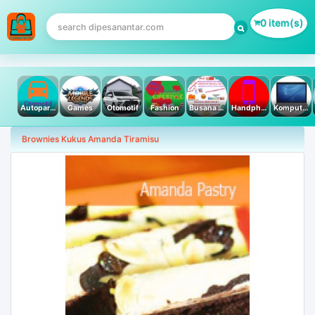
0 item(s)
Autoparts
Games
Otomotif
Fashion
Busana Muslim
Handphone & Tablet
Komputer PC & Laptop
Brownies Kukus Amanda Tiramisu