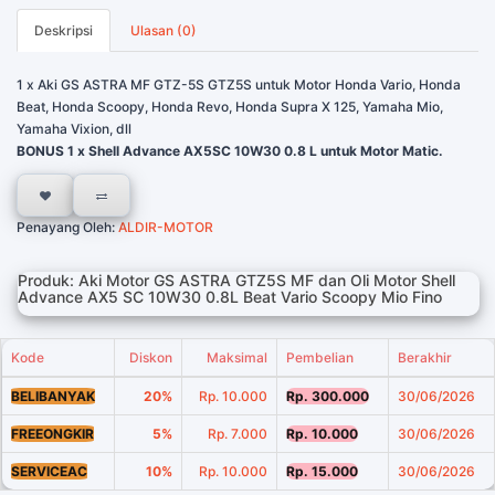
Deskripsi
Ulasan (0)
1 x Aki GS ASTRA MF GTZ-5S GTZ5S untuk Motor Honda Vario, Honda
Beat, Honda Scoopy, Honda Revo, Honda Supra X 125, Yamaha Mio,
Yamaha Vixion, dll
BONUS 1 x Shell Advance AX5SC 10W30 0.8 L untuk Motor Matic.
Penayang Oleh:
ALDIR-MOTOR
Produk: Aki Motor GS ASTRA GTZ5S MF dan Oli Motor Shell
Advance AX5 SC 10W30 0.8L Beat Vario Scoopy Mio Fino
Kode
Diskon
Maksimal
Pembelian
Berakhir
BELIBANYAK
20%
Rp. 10.000
Rp. 300.000
30/06/2026
FREEONGKIR
5%
Rp. 7.000
Rp. 10.000
30/06/2026
SERVICEAC
10%
Rp. 10.000
Rp. 15.000
30/06/2026