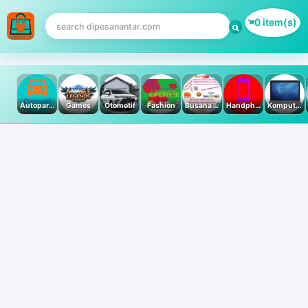
0 item(s)
Autoparts
Games
Otomotif
Fashion
Busana Muslim
Handphone & Tablet
Komputer PC & Laptop