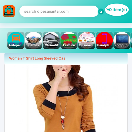
0 item(s)
Autoparts
Games
Otomotif
Fashion
Busana Muslim
Handphone & Tablet
Komputer PC & Laptop
Woman T Shirt Long Sleeved Cas