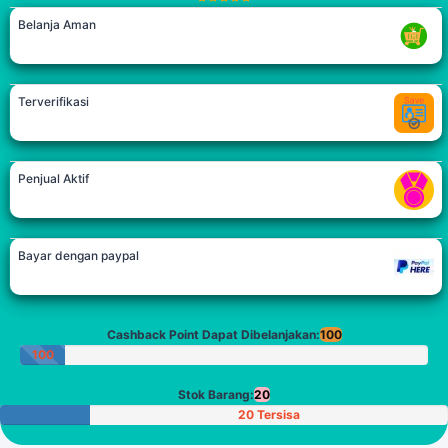
Belanja Aman
Terverifikasi
Penjual Aktif
Bayar dengan paypal
Cashback Point Dapat Dibelanjakan:
100
100
Poin
Stok Barang:
20
20 Tersisa