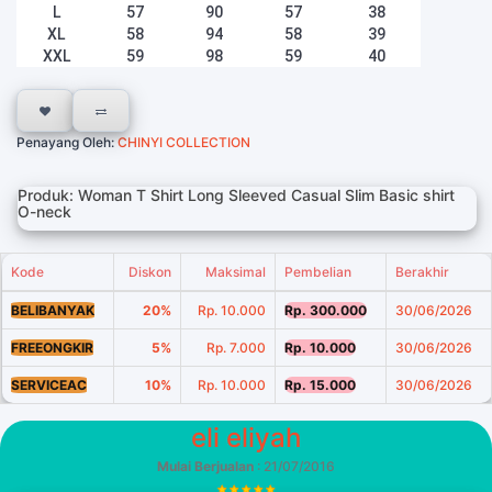
L
57
90
57
38
XL
58
94
58
39
XXL
59
98
59
40
Penayang Oleh:
CHINYI COLLECTION
Produk: Woman T Shirt Long Sleeved Casual Slim Basic shirt
O-neck
Kode
Diskon
Maksimal
Pembelian
Berakhir
BELIBANYAK
20%
Rp. 10.000
Rp. 300.000
30/06/2026
FREEONGKIR
5%
Rp. 7.000
Rp. 10.000
30/06/2026
SERVICEAC
10%
Rp. 10.000
Rp. 15.000
30/06/2026
eli eliyah
Mulai Berjualan
: 21/07/2016