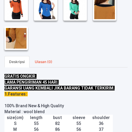
Deskripsi
Ulasan (0)
GRATIS ONGKIR.
LAMA PENGIRIMAN 45 HARI.
GARANSI UANG KEMBALI JIKA BARANG TIDAK TERKIRIM.
1.Features:
100% Brand New & High Quality
Material : wool blend
size(cm)
length
bust
sleeve
shoulder
S
55
82
55
36
M
56
86
56
37