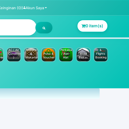
Keinginan (0))
Akun Saya
0 item(s)
Jasa
Service
Hotels
AC ( Air
Restoran
Perkakas
&
Conditioner
&
Pulsa &
/ Alat-
Mobil
Flights
yle
)
Makanan
Voucher
Alat
Bekas
Booking