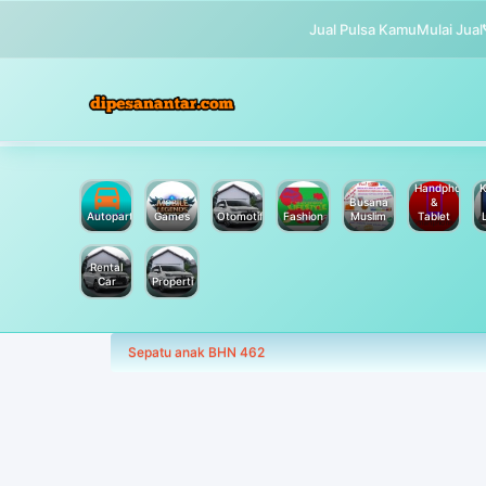
Jual Pulsa Kamu
Mulai Jual
Handphone
K
Busana
&
Autoparts
Games
Otomotif
Fashion
Muslim
Tablet
Rental
Car
Properti
Sepatu anak BHN 462