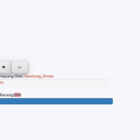
nayang Oleh:
Gandung_Shoes
in
 Barang:
200
Tersisa