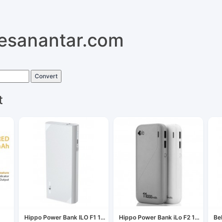
pesanantar.com
Convert
t
Hippo Power Bank ILO F1 1...
Hippo Power Bank iLo F2 1...
Be