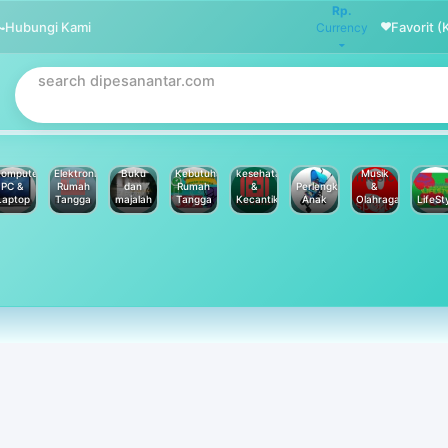
Rp.
Hubungi Kami
Favorit (
Currency
omputer
Elektronik
Buku
Kebutuhan
kesehatan
Musik
PC &
Rumah
dan
Rumah
&
Perlengkapan
&
Laptop
Tangga
majalah
Tangga
Kecantikan
Anak
Olahraga
LifeSt