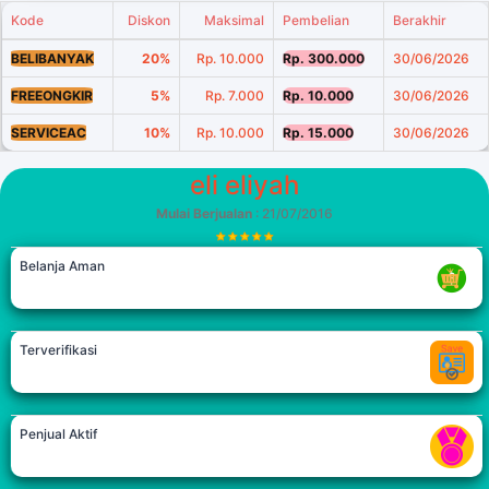
Kode
Diskon
Maksimal
Pembelian
Berakhir
BELIBANYAK
20%
Rp. 10.000
Rp. 300.000
30/06/2026
FREEONGKIR
5%
Rp. 7.000
Rp. 10.000
30/06/2026
SERVICEAC
10%
Rp. 10.000
Rp. 15.000
30/06/2026
eli eliyah
Mulai Berjualan
: 21/07/2016
Belanja Aman
Terverifikasi
Penjual Aktif