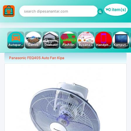
0 item(s)
Autoparts
Games
Otomotif
Fashion
Busana Muslim
Handphone & Tablet
Komputer PC & Laptop
Panasonic FEQ405 Auto Fan Kipa