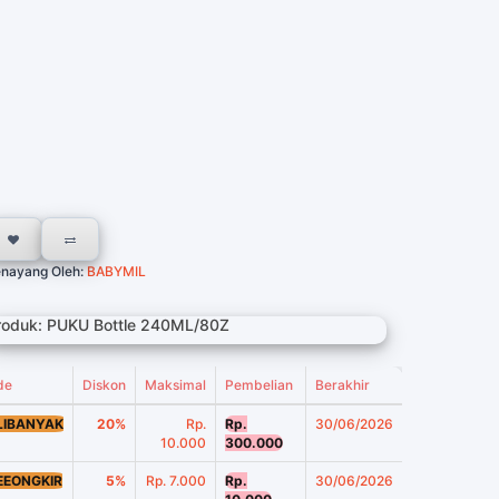
nayang Oleh:
BABYMIL
roduk: PUKU Bottle 240ML/80Z
de
Diskon
Maksimal
Pembelian
Berakhir
LIBANYAK
20%
Rp.
Rp.
30/06/2026
10.000
300.000
EEONGKIR
5%
Rp. 7.000
Rp.
30/06/2026