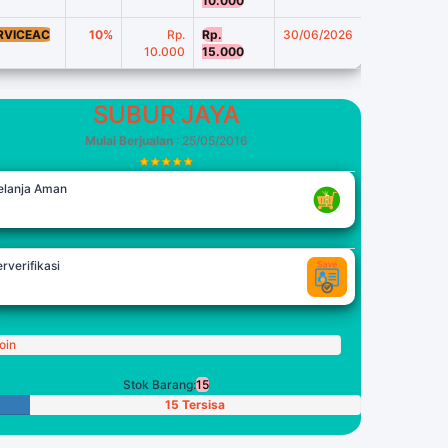
10.000
RVICEAC
10%
Rp.
Rp.
30/06/2026
10.000
15.000
SUBUR JAYA
Mulai Berjualan
: 25/05/2016
elanja Aman
rverifikasi
oin
Stok Barang:
15
15 Tersisa