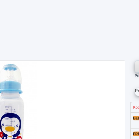
Pe
P
Ko
BE
FR