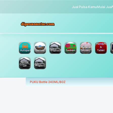
Jual Pulsa Kamu
Mulai Jual
Handphone
K
Busana
&
Autoparts
Games
Otomotif
Fashion
Muslim
Tablet
Rental
Car
Properti
PUKU Bottle 240ML/80Z