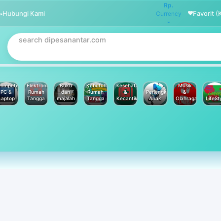
Rp.
Hubungi Kami
Favorit (
Currency
omputer
Elektronik
Buku
Kebutuhan
kesehatan
Musik
PC &
Rumah
dan
Rumah
&
Perlengkapan
&
Laptop
Tangga
majalah
Tangga
Kecantikan
Anak
Olahraga
LifeSt