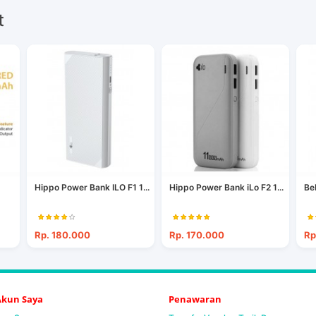
t
Hippo Power Bank ILO F1 1...
Hippo Power Bank iLo F2 1...
Be
Rp. 180.000
Rp. 170.000
Rp
 Akun Saya
Penawaran