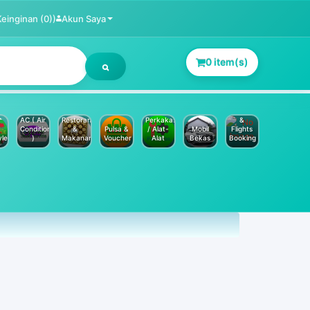
Keinginan (0))
Akun Saya
0 item(s)
Jasa
Service
Hotels
AC ( Air
Restoran
Perkakas
&
Conditioner
&
Pulsa &
/ Alat-
Mobil
Flights
yle
)
Makanan
Voucher
Alat
Bekas
Booking