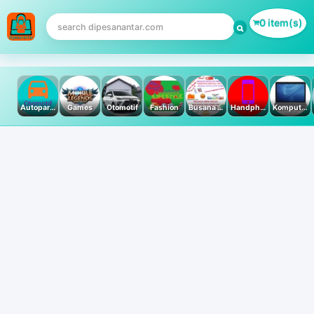
0 item(s)
Autoparts
Games
Otomotif
Fashion
Busana Muslim
Handphone & Tablet
Komputer PC & Laptop