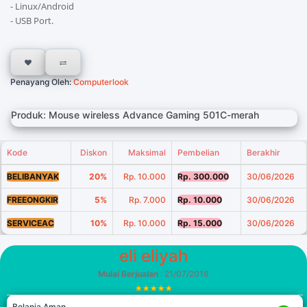
- Linux/Android
- USB Port.
Penayang Oleh:
Computerlook
Produk: Mouse wireless Advance Gaming 501C-merah
Kode
Diskon
Maksimal
Pembelian
Berakhir
BELIBANYAK
20%
Rp. 10.000
Rp. 300.000
30/06/2026
FREEONGKIR
5%
Rp. 7.000
Rp. 10.000
30/06/2026
SERVICEAC
10%
Rp. 10.000
Rp. 15.000
30/06/2026
eli eliyah
Mulai Berjualan
: 21/07/2016
Belanja Aman