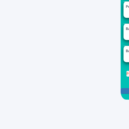
Pe
B
B
P