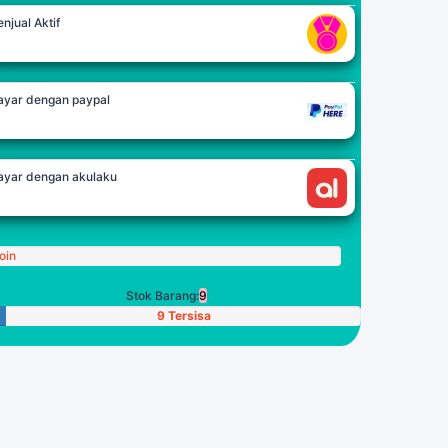
njual Aktif
ayar dengan paypal
ayar dengan akulaku
oin
Stok Barang:
9
9 Tersisa