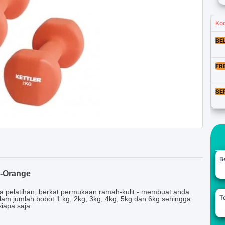
Ko
BE
FR
SE
B
 -Orange
 pelatihan, berkat permukaan ramah-kulit - membuat anda
Te
alam jumlah bobot 1 kg, 2kg, 3kg, 4kg, 5kg dan 6kg sehingga
iapa saja.