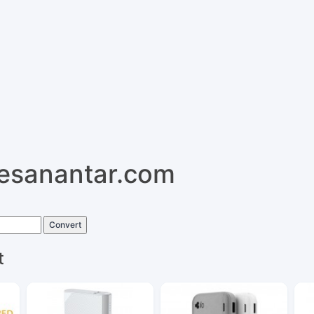
pesanantar.com
Convert
t