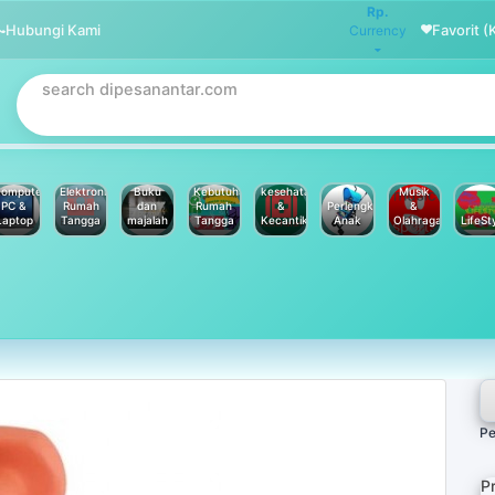
Rp.
Hubungi Kami
Favorit (
Currency
omputer
Elektronik
Buku
Kebutuhan
kesehatan
Musik
PC &
Rumah
dan
Rumah
&
Perlengkapan
&
Laptop
Tangga
majalah
Tangga
Kecantikan
Anak
Olahraga
LifeSt
Pe
P