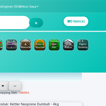
Keinginan (0))
Akun Saya
0 item(s)
Jasa
Service
Hotels
AC ( Air
Restoran
Perkakas
&
Conditioner
&
Pulsa &
/ Alat-
Mobil
Flights
yle
)
Makanan
Voucher
Alat
Bekas
Booking
nayang Oleh:
TAMIRA
roduk: Kettler Neoprene Dumbell - 4kg