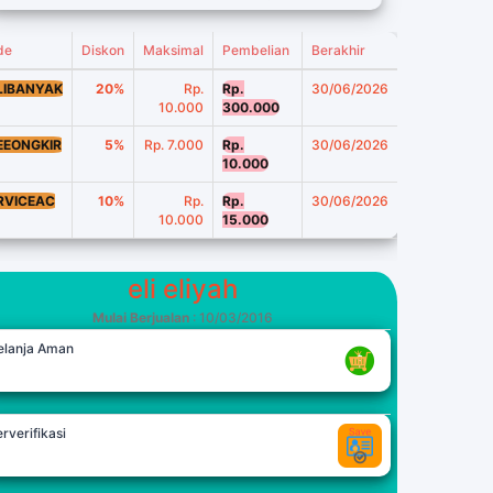
de
Diskon
Maksimal
Pembelian
Berakhir
LIBANYAK
20%
Rp.
Rp.
30/06/2026
10.000
300.000
EEONGKIR
5%
Rp. 7.000
Rp.
30/06/2026
10.000
RVICEAC
10%
Rp.
Rp.
30/06/2026
10.000
15.000
eli eliyah
Mulai Berjualan
: 10/03/2016
elanja Aman
rverifikasi