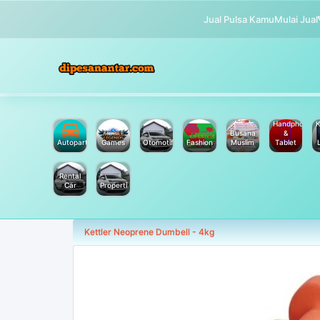
Jual Pulsa Kamu
Mulai Jual
Handphone
K
Busana
&
Autoparts
Games
Otomotif
Fashion
Muslim
Tablet
Rental
Car
Properti
Kettler Neoprene Dumbell - 4kg