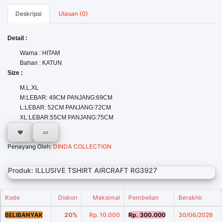
Deskripsi
Ulasan (0)
Detail :
Warna : HITAM
Bahan : KATUN
Size :
M,L,XL
M:LEBAR: 49CM PANJANG:69CM
L:LEBAR: 52CM PANJANG:72CM
XL:LEBAR:55CM PANJANG:75CM
Penayang Oleh:
DINDA COLLECTION
Produk: ILLUSIVE TSHIRT AIRCRAFT RG3927
Kode
Diskon
Maksimal
Pembelian
Berakhir
BELIBANYAK
20%
Rp. 10.000
Rp. 300.000
30/06/2026