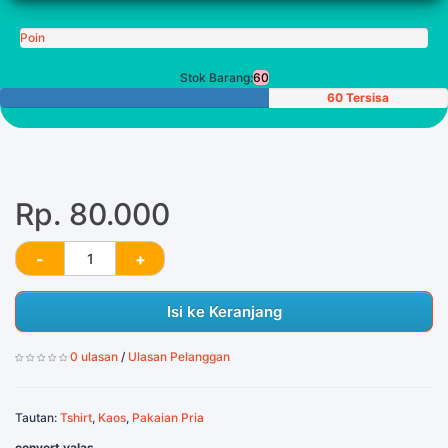
Poin
Stok Barang:
60
60 Tersisa
Rp. 80.000
Isi ke Keranjang
0 ulasan
/
Ulasan Pelanggan
Tautan:
Tshirt
,
Kaos
,
Pakaian Pria
convert valas