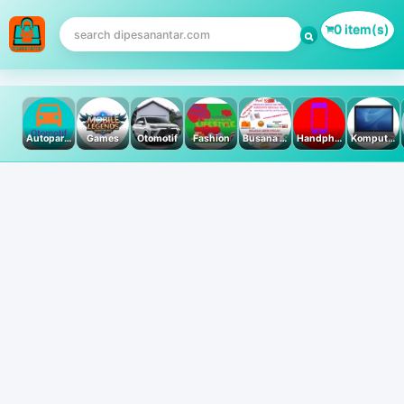
0 item(s)
Autoparts
Games
Otomotif
Fashion
Busana Muslim
Handphone & Tablet
Komputer PC & Laptop