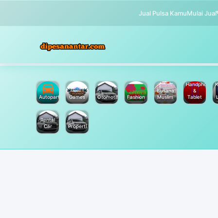
Jual Pulsa Kamu
Mulai Jual
Handphone
K
Busana
&
Autoparts
Games
Otomotif
Fashion
Muslim
Tablet
Rental
Car
Properti