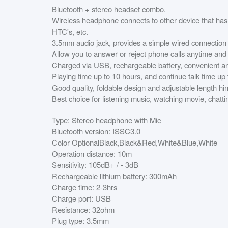
Bluetooth + stereo headset combo.
Wireless headphone connects to other device that has
HTC's, etc.
3.5mm audio jack, provides a simple wired connection o
Allow you to answer or reject phone calls anytime an
Charged via USB, rechargeable battery, convenient an
Playing time up to 10 hours, and continue talk time up
Good quality, foldable design and adjustable length hi
Best choice for listening music, watching movie, chattin
Type: Stereo headphone with Mic
Bluetooth version: ISSC3.0
Color OptionalBlack,Black&Red,White&Blue,White
Operation distance: 10m
Sensitivity: 105dB+ / - 3dB
Rechargeable lithium battery: 300mAh
Charge time: 2-3hrs
Charge port: USB
Resistance: 32ohm
Plug type: 3.5mm