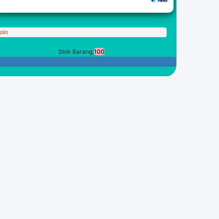
oin
Stok Barang:
100
100 Tersisa