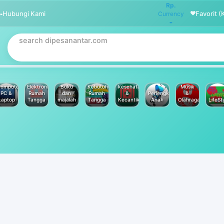
Rp.
Hubungi Kami
Favorit (
Currency
omputer
Elektronik
Buku
Kebutuhan
kesehatan
Musik
PC &
Rumah
dan
Rumah
&
Perlengkapan
&
Laptop
Tangga
majalah
Tangga
Kecantikan
Anak
Olahraga
LifeSt