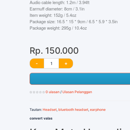
Audio cable length: 1.2m / 3.94ft
Earmuff diameter: 8cm / 3.1in
Item weight: 152g / 5.4oz
Package size: 16.5 * 15 * 9cm / 6.5 * 5.9 * 3.5in
Package weight: 295g / 10.4oz
Rp. 150.000
0 ulasan
/
Ulasan Pelanggan
Tautan:
Headset
,
bluetooth headset
,
earphone
convert valas