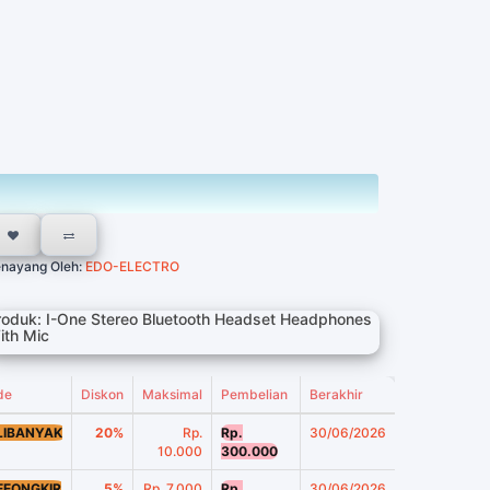
nayang Oleh:
EDO-ELECTRO
roduk: I-One Stereo Bluetooth Headset Headphones
ith Mic
de
Diskon
Maksimal
Pembelian
Berakhir
LIBANYAK
20%
Rp.
Rp.
30/06/2026
10.000
300.000
EEONGKIR
5%
Rp. 7.000
Rp.
30/06/2026