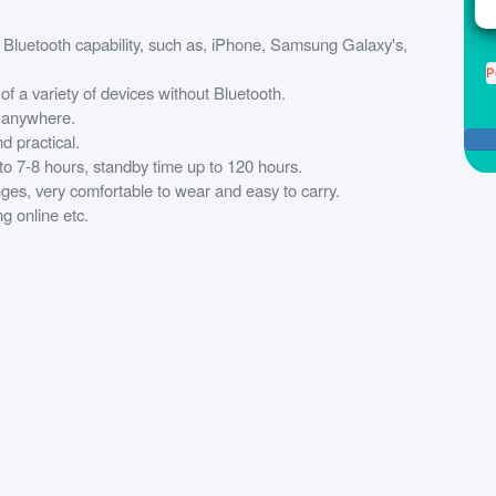
 Bluetooth capability, such as, iPhone, Samsung Galaxy's,
P
f a variety of devices without Bluetooth.
d anywhere.
d practical.
 to 7-8 hours, standby time up to 120 hours.
nges, very comfortable to wear and easy to carry.
g online etc.