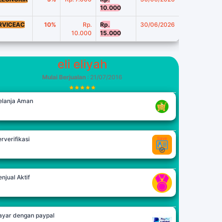
10.000
RVICEAC
10%
Rp.
Rp.
30/06/2026
10.000
15.000
eli eliyah
Mulai Berjualan
: 21/07/2016
elanja Aman
rverifikasi
njual Aktif
ayar dengan paypal