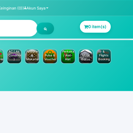
Keinginan (0))
Akun Saya
0 item(s)
Jasa
Service
Hotels
AC ( Air
Restoran
Perkakas
&
Conditioner
&
Pulsa &
/ Alat-
Mobil
Flights
yle
)
Makanan
Voucher
Alat
Bekas
Booking