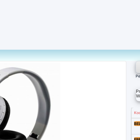
Pe
P
W
Ko
BE
FR