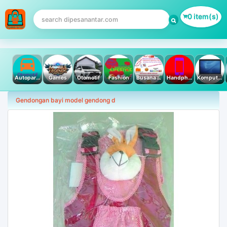
0 item(s)
Autoparts
Games
Otomotif
Fashion
Busana Muslim
Handphone & Tablet
Komputer PC & Laptop
Gendongan bayi model gendong d