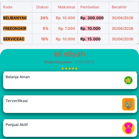
Kode
Diskon
Maksimal
Pembelian
Berakhir
BELIBANYAK
20%
Rp. 10.000
Rp. 300.000
30/06/2026
FREEONGKIR
5%
Rp. 7.000
Rp. 10.000
30/06/2026
SERVICEAC
10%
Rp. 10.000
Rp. 15.000
30/06/2026
eli eliyah
Mulai Berjualan
: 21/07/2016
Belanja Aman
Terverifikasi
Penjual Aktif