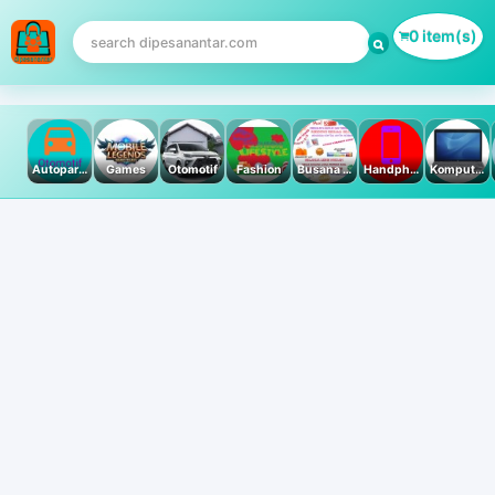
0 item(s)
Autoparts
Games
Otomotif
Fashion
Busana Muslim
Handphone & Tablet
Komputer PC & Laptop