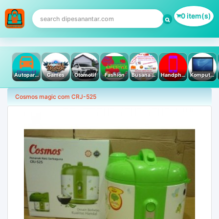
0 item(s)
Autoparts
Games
Otomotif
Fashion
Busana Muslim
Handphone & Tablet
Komputer PC & Laptop
Cosmos magic com CRJ-525