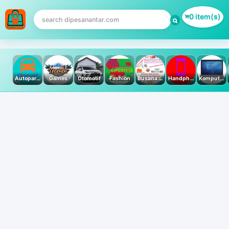
0 item(s)
Autoparts
Games
Otomotif
Fashion
Busana Muslim
Handphone & Tablet
Komputer PC & Laptop