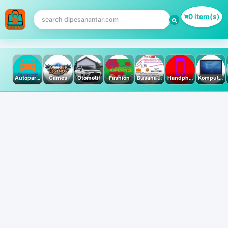
0 item(s)
Autoparts
Games
Otomotif
Fashion
Busana Muslim
Handphone & Tablet
Komputer PC & Laptop